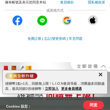
擁有帳號及表示您同意本站
會員條款
隱私權政策
或其他方式




免費註冊
|
忘記/變更密碼
|
常見問題
雄獅幣1點=1元，回饋無上限！L.I.O.N會員等級，消費越多回饋越
高，最高回饋2倍雄獅幣！
立即加入
更多會員禮遇
同意
Cookies 設定：